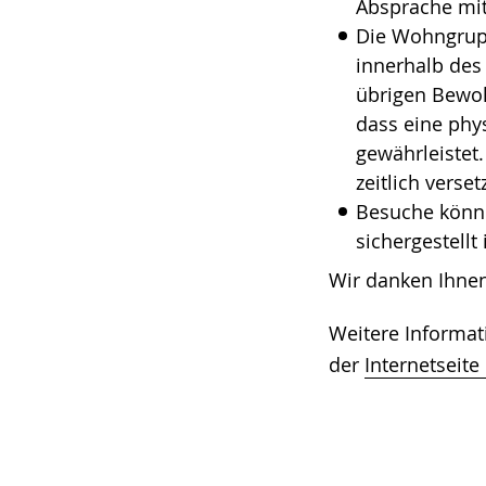
Absprache mit
Die Wohngrupp
innerhalb des
übrigen Bewoh
dass eine phys
gewährleistet
zeitlich versetz
Besuche könne
sichergestellt
Wir danken Ihnen
Weitere Informa
der
Internetseit