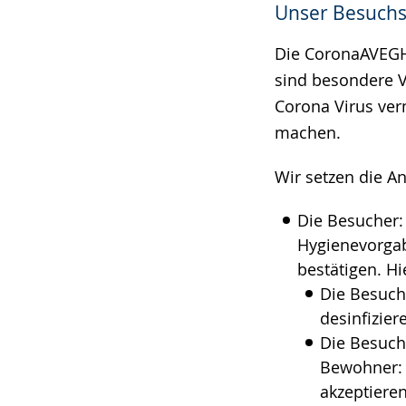
Unser Besuch
wechseln.
Deutscher
Gebärdensprach
Die CoronaAVEGH
wird
sind besondere V
angezeigt.
Corona Virus ver
machen.
Wir setzen die A
Die Besucher:
Hygienevorgab
bestätigen. H
Die Besuch
desinfizier
Die Besuch
Bewohner: 
akzeptiere