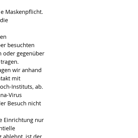
e Maskenpflicht.
die
nen
ber besuchten
en oder gegenüber
tragen.
ragen wir anhand
takt mit
ch-Instituts, ab.
ona-Virus
der Besuch nicht
e Einrichtung nur
tielle
ablehnt, ist der