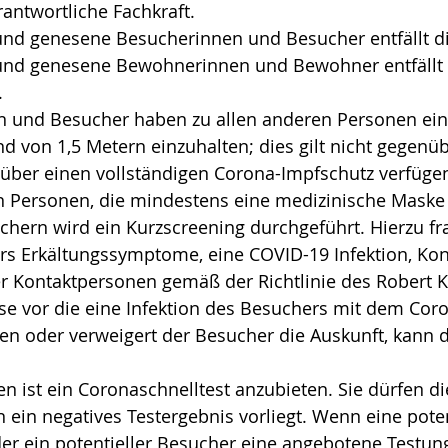
erantwortliche Fachkraft.
und genesene Besucherinnen und Besucher entfällt di
und genesene Bewohnerinnen und Bewohner entfällt 
.
 und Besucher haben zu allen anderen Personen ei
d von 1,5 Metern einzuhalten; dies gilt nicht gegenü
 über einen vollständigen Corona-Impfschutz verfüg
 Personen, die mindestens eine medizinische Maske 
uchern wird ein Kurzscreening durchgeführt. Hierzu f
rs Erkältungssymptome, eine COVID-19 Infektion, Kon
er Kontaktpersonen gemäß der Richtlinie des Robert Ko
se vor die eine Infektion des Besuchers mit dem Cor
en oder verweigert der Besucher die Auskunft, kann 
n ist ein Coronaschnelltest anzubieten. Sie dürfen di
 ein negatives Testergebnis vorliegt. Wenn eine poten
er ein potentieller Besucher eine angebotene Testung 