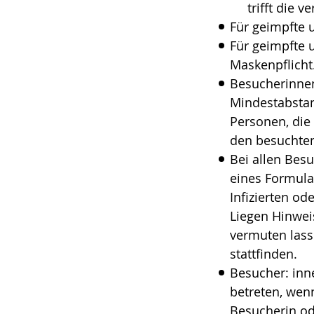
trifft die v
Für geimpfte 
Für geimpfte 
Maskenpflicht
Besucherinnen
Mindestabstan
Personen, die
den besuchten
Bei allen Bes
eines Formula
Infizierten od
Liegen Hinwei
vermuten lass
stattfinden.
Besucher: inne
betreten, wenn
Besucherin od