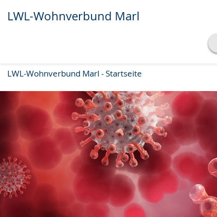
LWL-Wohnverbund Marl
Transkript anzeigen
LWL-Wohnverbund Marl - Startseite
Abspielen
Pausieren