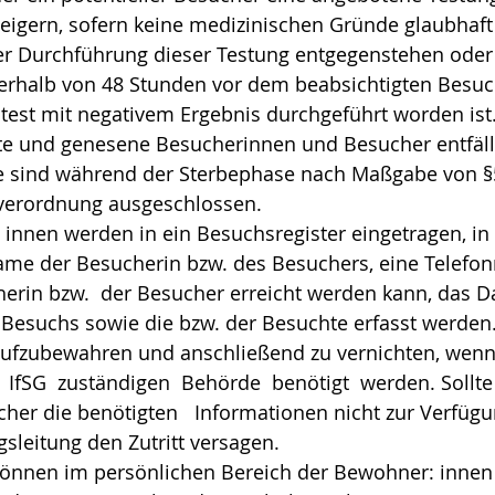
rweigern, sofern keine medizinischen Gründe glaubha
er Durchführung dieser Testung entgegenstehen ode
nerhalb von 48 Stunden vor dem beabsichtigten Besuch
test mit negativem Ergebnis durchgeführt worden ist
te und genesene Besucherinnen und Besucher entfällt 
te sind während der Sterbephase nach Maßgabe von §
verordnung ausgeschlossen.
: innen werden in ein Besuchsregister eingetragen, i
me der Besucherin bzw. des Besuchers, eine Telefo
herin bzw. der Besucher erreicht werden kann, das 
 Besuchs sowie die bzw. der Besuchte erfasst werden.
ufzubewahren und anschließend zu vernichten, wenn 
 IfSG zuständigen Behörde benötigt werden. Sollte
cher die benötigten Informationen nicht zur Verfügung
gsleitung den Zutritt versagen.
önnen im persönlichen Bereich der Bewohner: innen s