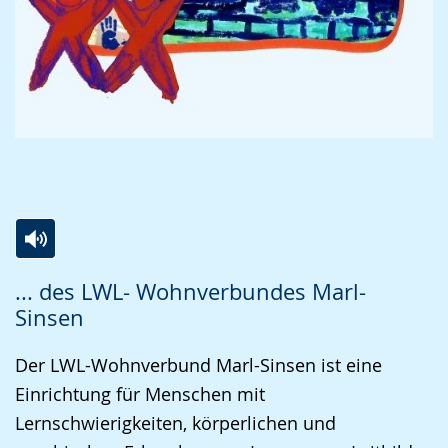
Zur
Aktiviere
Ein
... des LWL- Wohnverbundes Marl-
Leichten
Audio-
Video
Sinsen
Sprache
Unterstützung.
in
wechseln.
Deutscher
Der LWL-Wohnverbund Marl-Sinsen ist eine
Gebärdensprache
Einrichtung für Menschen mit
wird
Lernschwierigkeiten, körperlichen und
angezeigt.