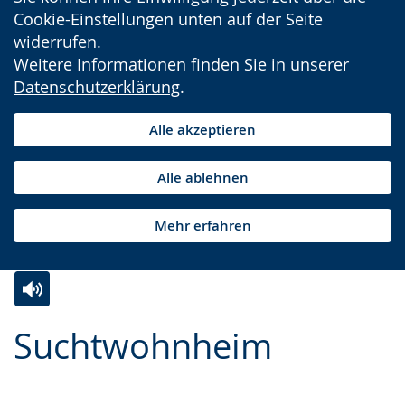
Cookie-Einstellungen unten auf der Seite
widerrufen.
Weitere Informationen finden Sie in unserer
Datenschutzerklärung
.
Alle akzeptieren
Alle ablehnen
Mehr erfahren
Zur
Aktiviere
Ein
Suchtwohnheim
Leichten
Audio-
Video
Sprache
Unterstützung.
in
wechseln.
Deutscher