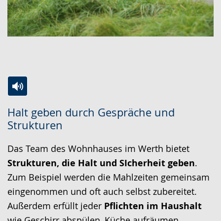
Zur
Aktiviere
Ein
Halt geben durch Gespräche und
Leichten
Audio-
Video
Strukturen
Sprache
Unterstützung.
in
wechseln.
Deutscher
Das Team des Wohnhauses im Werth bietet
Gebärdensprache
Strukturen, die Halt und SIcherheit geben
.
wird
Zum Beispiel werden die Mahlzeiten gemeinsam
angezeigt.
eingenommen und oft auch selbst zubereitet.
Außerdem erfüllt jeder
Pflichten im Haushalt
wie Geschirr abspülen, Küche aufräumen,