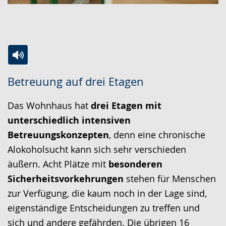
Zur
Aktiviere
Ein
Betreuung auf drei Etagen
Leichten
Audio-
Video
Sprache
Unterstützung.
in
Das Wohnhaus hat
drei Etagen mit
wechseln.
Deutscher
unterschiedlich intensiven
Gebärdensprache
Betreuungskonzepten
, denn eine chronische
wird
Alokoholsucht kann sich sehr verschieden
angezeigt.
äußern. Acht Plätze mit
besonderen
Sicherheitsvorkehrungen
stehen für Menschen
zur Verfügung, die kaum noch in der Lage sind,
eigenständige Entscheidungen zu treffen und
sich und andere gefährden. Die übrigen 16