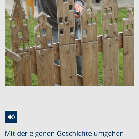
Zur
Aktiviere
Ein
Mit der eigenen Geschichte umgehen
Leichten
Audio-
Video