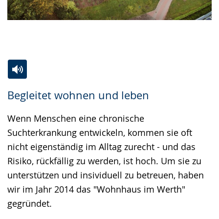
Zur
Aktiviere
Ein
Begleitet wohnen und leben
Leichten
Audio-
Video
Sprache
Unterstützung.
in
Wenn Menschen eine chronische
wechseln.
Deutscher
Suchterkrankung entwickeln, kommen sie oft
Gebärdensprache
nicht eigenständig im Alltag zurecht - und das
wird
Risiko, rückfällig zu werden, ist hoch. Um sie zu
angezeigt.
unterstützen und insividuell zu betreuen, haben
wir im Jahr 2014 das "Wohnhaus im Werth"
gegründet.