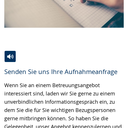
Zur
Aktiviere
Ein
Senden Sie uns Ihre Aufnahmeanfrage
Leichten
Audio-
Video
Sprache
Unterstützung.
in
Wenn Sie an einem Betreuungsangebot
wechseln.
Deutscher
interessiert sind, laden wir Sie gerne zu einem
Gebärdensprache
unverbindlichen Informationsgespräch ein, zu
wird
dem Sie die für Sie wichtigen Bezugspersonen
angezeigt.
gerne mitbringen können. So haben Sie die
Gelegenheit, unser Angebot kennenzulernen und